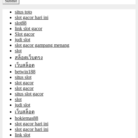
situs toto
slot gacor hari ini
slot88
link slot gacor
Slot gacor
judi slot
slot gacor gampang menang
slot
สล็อตเว็บตรง
เว็บสล็อต
betwin188
situs slot
slot gacor
slot gacor
situs slot gacor
slot
judi slot
เว็บสล็อต
hokiemas88
slot gacor hari ini
slot gacor hari ini
link slot