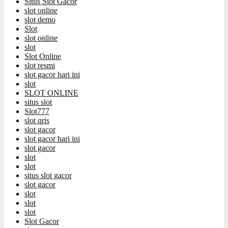
Situs Slot Gacor
slot online
slot demo
Slot
slot online
slot
Slot Online
slot resmi
slot gacor hari ini
slot
SLOT ONLINE
situs slot
Slot777
slot qris
slot gacor
slot gacor hari ini
slot gacor
slot
slot
situs slot gacor
slot gacor
slot
slot
slot
Slot Gacor