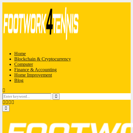
Home
Blockchain & Cryptocurrency
Computer
Finance & Accounting
Home Improvement
Blog
Search
for:
Search
Facebook
Twitter
Instagram
Pinterest
Primary
Menu