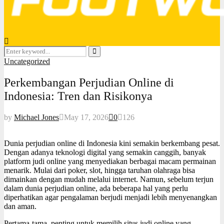
Search
for:
Search
Uncategorized
Perkembangan Perjudian Online di
Indonesia: Tren dan Risikonya
by
Michael Jones
May 17, 2026
0
126
Dunia perjudian online di Indonesia kini semakin berkembang pesat.
Dengan adanya teknologi digital yang semakin canggih, banyak
platform judi online yang menyediakan berbagai macam permainan
menarik. Mulai dari poker, slot, hingga taruhan olahraga bisa
dimainkan dengan mudah melalui internet. Namun, sebelum terjun
dalam dunia perjudian online, ada beberapa hal yang perlu
diperhatikan agar pengalaman berjudi menjadi lebih menyenangkan
dan aman.
Pertama-tama, penting untuk memilih situs judi online yang