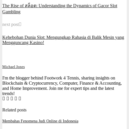
The Rise of สล็อต: Understanding the Dynamics of Gacor Slot
Gambling
next post
Kehebohan Dunia Slot: Mengungkap Rahasia di Balik Mesin yang
Mengguncang Kasino!
Michael Jones
I'm the blogger behind Footwork 4 Tennis, sharing insights on
Blockchain & Cryptocurrency, Computer, Finance & Accounting,
and Home Improvement. Join me for expert tips and the latest
trends!
Related posts
Membahas Fenomena Judi Online di Indonesia