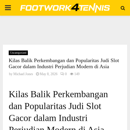
PRIMARY
MENU
Uncategorized
Kilas Balik Perkembangan dan Popularitas Judi Slot
Gacor dalam Industri Perjudian Modern di Asia
by
Michael Jones
May 8, 2026
0
149
Kilas Balik Perkembangan
dan Popularitas Judi Slot
Gacor dalam Industri
Perjudian Modern di Asia