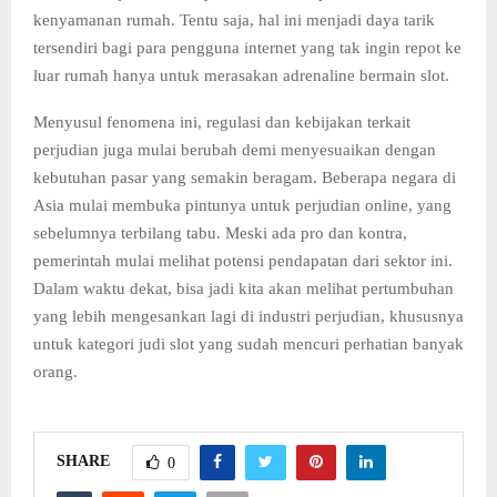
kenyamanan rumah. Tentu saja, hal ini menjadi daya tarik
tersendiri bagi para pengguna internet yang tak ingin repot ke
luar rumah hanya untuk merasakan adrenaline bermain slot.
Menyusul fenomena ini, regulasi dan kebijakan terkait
perjudian juga mulai berubah demi menyesuaikan dengan
kebutuhan pasar yang semakin beragam. Beberapa negara di
Asia mulai membuka pintunya untuk perjudian online, yang
sebelumnya terbilang tabu. Meski ada pro dan kontra,
pemerintah mulai melihat potensi pendapatan dari sektor ini.
Dalam waktu dekat, bisa jadi kita akan melihat pertumbuhan
yang lebih mengesankan lagi di industri perjudian, khususnya
untuk kategori judi slot yang sudah mencuri perhatian banyak
orang.
SHARE
0