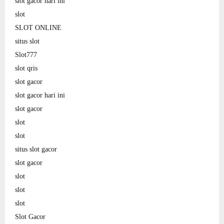
slot gacor hari ini
slot
SLOT ONLINE
situs slot
Slot777
slot qris
slot gacor
slot gacor hari ini
slot gacor
slot
slot
situs slot gacor
slot gacor
slot
slot
slot
Slot Gacor