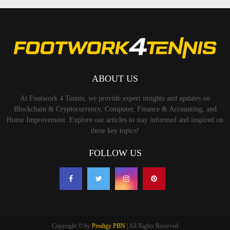
ABOUT US
At Footwork 4 Tennis, we provide expert insights and updates on
Blockchain & Cryptocurrency, Computer, Finance & Accounting, and
Home Improvement. Explore our articles to stay informed and inspired on
these key topics!
FOLLOW US
Copyright © by
Prodigy PBN
| All Rights Reserved