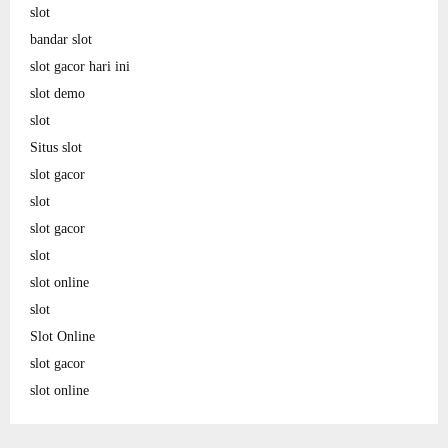
slot
bandar slot
slot gacor hari ini
slot demo
slot
Situs slot
slot gacor
slot
slot gacor
slot
slot online
slot
Slot Online
slot gacor
slot online