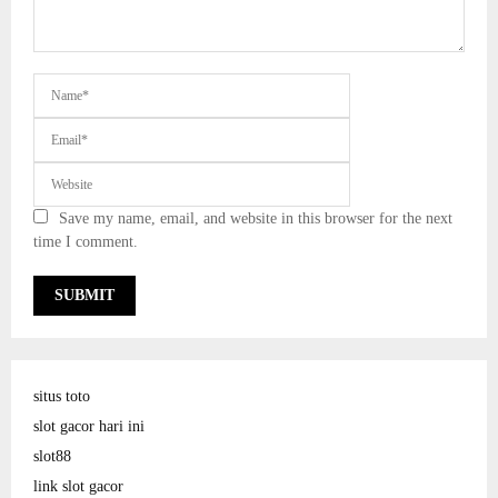
Save my name, email, and website in this browser for the next
time I comment.
situs toto
slot gacor hari ini
slot88
link slot gacor