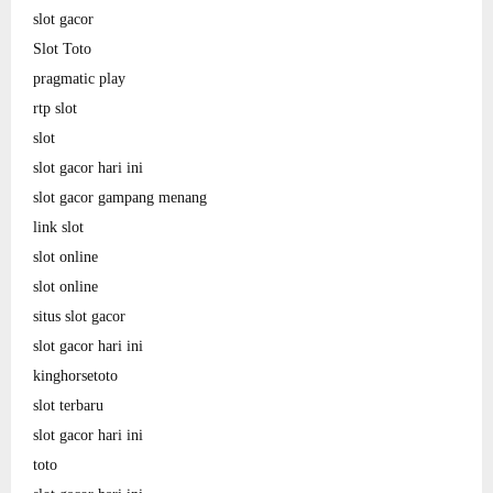
slot gacor
Slot Toto
pragmatic play
rtp slot
slot
slot gacor hari ini
slot gacor gampang menang
link slot
slot online
slot online
situs slot gacor
slot gacor hari ini
kinghorsetoto
slot terbaru
slot gacor hari ini
toto