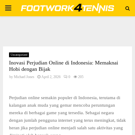
PRIMARY
MENU
Uncategorized
Inovasi Perjudian Online di Indonesia: Memaknai
Hobi dengan Bijak
by
Michael Jones
April 2, 2026
0
205
Perjudian online semakin populer di Indonesia, terutama di
kalangan anak muda yang gemar mencoba peruntungan
mereka di berbagai game yang tersedia. Sebagai negara
dengan jumlah pengguna internet yang terus meningkat, tidak
heran jika perjudian online menjadi salah satu aktivitas yang