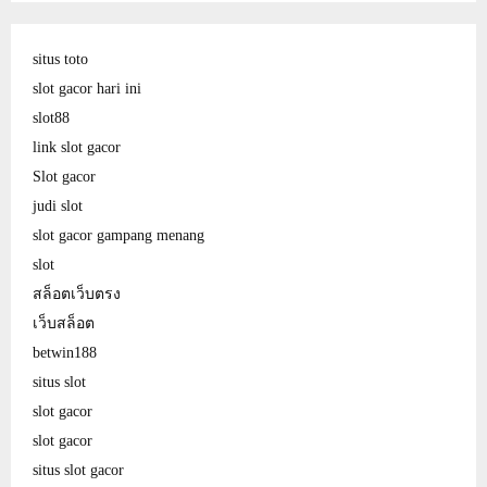
situs toto
slot gacor hari ini
slot88
link slot gacor
Slot gacor
judi slot
slot gacor gampang menang
slot
สล็อตเว็บตรง
เว็บสล็อต
betwin188
situs slot
slot gacor
slot gacor
situs slot gacor