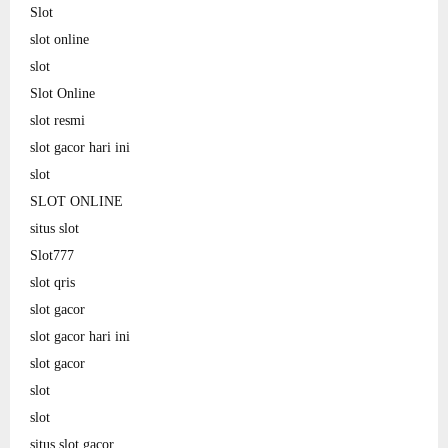
Slot
slot online
slot
Slot Online
slot resmi
slot gacor hari ini
slot
SLOT ONLINE
situs slot
Slot777
slot qris
slot gacor
slot gacor hari ini
slot gacor
slot
slot
situs slot gacor