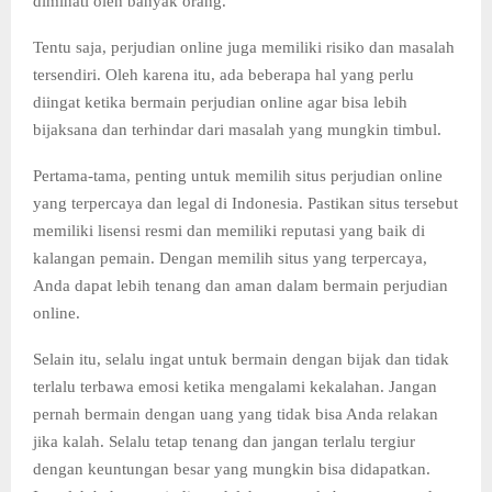
diminati oleh banyak orang.
Tentu saja, perjudian online juga memiliki risiko dan masalah
tersendiri. Oleh karena itu, ada beberapa hal yang perlu
diingat ketika bermain perjudian online agar bisa lebih
bijaksana dan terhindar dari masalah yang mungkin timbul.
Pertama-tama, penting untuk memilih situs perjudian online
yang terpercaya dan legal di Indonesia. Pastikan situs tersebut
memiliki lisensi resmi dan memiliki reputasi yang baik di
kalangan pemain. Dengan memilih situs yang terpercaya,
Anda dapat lebih tenang dan aman dalam bermain perjudian
online.
Selain itu, selalu ingat untuk bermain dengan bijak dan tidak
terlalu terbawa emosi ketika mengalami kekalahan. Jangan
pernah bermain dengan uang yang tidak bisa Anda relakan
jika kalah. Selalu tetap tenang dan jangan terlalu tergiur
dengan keuntungan besar yang mungkin bisa didapatkan.