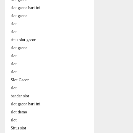
slot gacor hari ini
slot gacor
slot
slot
situs slot gacor
slot gacor
slot
slot
slot
Slot Gacor
slot
bandar slot
slot gacor hari ini
slot demo
slot
Situs slot