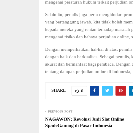
mengenai peraturan hukum terkait perjudian on
Selain itu, penulis juga perlu menghindari prom
yang bertanggung jawab, kita tidak boleh mem
kepada mereka yang rentan terhadap masalah p
mengenai risiko dan bahaya perjudian online,
Dengan memperhatikan hal-hal di atas, penulis 
dengan baik dan berkualitas. Sebagai penulis,
akurat dan bermanfaat bagi pembaca. Dengan 
tentang dampak perjudian online di Indonesia
SHARE
0
PREVIOUS POST
NAGAWON: Revolusi Judi Slot Online
SpadeGaming di Pasar Indonesia