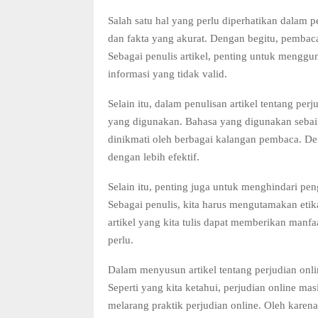
Salah satu hal yang perlu diperhatikan dalam pe
dan fakta yang akurat. Dengan begitu, pembac
Sebagai penulis artikel, penting untuk mengg
informasi yang tidak valid.
Selain itu, dalam penulisan artikel tentang per
yang digunakan. Bahasa yang digunakan sebaik
dinikmati oleh berbagai kalangan pembaca. De
dengan lebih efektif.
Selain itu, penting juga untuk menghindari pen
Sebagai penulis, kita harus mengutamakan eti
artikel yang kita tulis dapat memberikan manf
perlu.
Dalam menyusun artikel tentang perjudian onli
Seperti yang kita ketahui, perjudian online m
melarang praktik perjudian online. Oleh karena