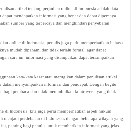
nulisan artikel tentang perjudian online di Indonesia adalah data
a dapat mendapatkan informasi yang benar dan dapat dipercaya.
unakan sumber yang terpercaya dan menghindari penyebaran
judian online di Indonesia, penulis juga perlu memperhatikan bahasa
nya mudah dipahami dan tidak terlalu formal, agar dapat
ngan cara ini, informasi yang disampaikan dapat tersampaikan
ggunaan kata-kata kasar atau merugikan dalam penulisan artikel.
ka dalam menyampaikan informasi dan pendapat. Dengan begitu,
aat bagi pembaca dan tidak menimbulkan kontroversi yang tidak
ne di Indonesia, kita juga perlu memperhatikan aspek hukum.
asih menjadi perdebatan di Indonesia, dengan beberapa wilayah yang
 itu, penting bagi penulis untuk memberikan informasi yang jelas