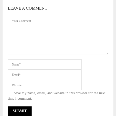
LEAVE A COMMENT
Save my name, email, and website in this browser for the next
time I comment.