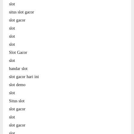
slot
situs slot gacor
slot gacor
slot
slot
slot
Slot Gacor
slot
bandar slot
slot gacor hari ini
slot demo
slot
Situs slot
slot gacor
slot
slot gacor
slot