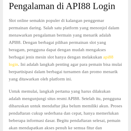
Pengalaman di API88 Login
Slot online semakin populer di kalangan penggemar
permainan daring. Salah satu platform yang menonjol dalam
menawarkan pengalaman bermain yang menarik adalah
API88. Dengan berbagai pilihan permainan slot yang
beragam, pengguna dapat dengan mudah mengakses
berbagai jenis mesin slot hanya dengan melakukan
api88
login
. Ini adalah langkah penting agar para pemain bisa mulai
berpartisipasi dalam berbagai turnamen dan promo menarik
yang ditawarkan oleh platform ini.
Untuk memulai, langkah pertama yang harus dilakukan
adalah mengunjungi situs resmi API88. Setelah itu, pengguna
diharuskan untuk mendaftar jika belum memiliki akun. Proses
pendaftaran cukup sederhana dan cepat, hanya memerlukan
beberapa informasi dasar. Begitu pendaftaran selesai, pemain
akan mendapatkan akses penuh ke semua fitur dan