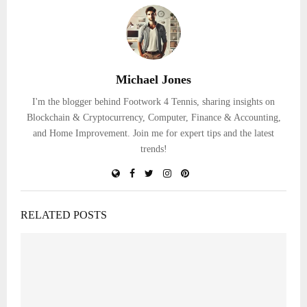
Michael Jones
I'm the blogger behind Footwork 4 Tennis, sharing insights on
Blockchain & Cryptocurrency, Computer, Finance & Accounting,
and Home Improvement. Join me for expert tips and the latest
trends!
RELATED POSTS